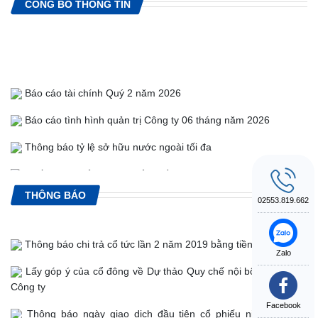
CÔNG BỐ THÔNG TIN
Báo cáo tài chính Quý 2 năm 2026
Báo cáo tình hình quản trị Công ty 06 tháng năm 2026
Thông báo tỷ lệ sở hữu nước ngoài tối đa
Chốt DSCĐ để tạm ứng cổ tức lần 1 năm 2026
THÔNG BÁO
Danh sách cổ đông Nhà nước, cổ đông chiến lược, cổ đông
02553.819.662
lớn và cổ phiếu quỹ của Công ty Quý 2/2026
Thông báo chi trả cổ tức lần 2 năm 2019 bằng tiền
Giấy chứng nhận ĐKDN thay đổi lần thứ 12 ngày 09/05/2026
Zalo
Lấy góp ý của cổ đông về Dự thảo Quy chế nội bộ về quản trị
Công ty
Facebook
Thông báo ngày giao dịch đầu tiên cổ phiếu niêm yết của