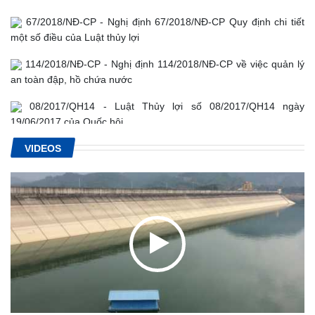
67/2018/NĐ-CP - Nghị định 67/2018/NĐ-CP Quy định chi tiết
một số điều của Luật thủy lợi
114/2018/NĐ-CP - Nghị định 114/2018/NĐ-CP về việc quản lý
an toàn đập, hồ chứa nước
08/2017/QH14 - Luật Thủy lợi số 08/2017/QH14 ngày
19/06/2017 của Quốc hội.
34/2010/TT-BCT - Thông tư Quy định về quản lý an toàn đập
VIDEOS
của công trình thủy điện
72/2007/NĐ-CP - Nghị định về quản lý an toàn đập