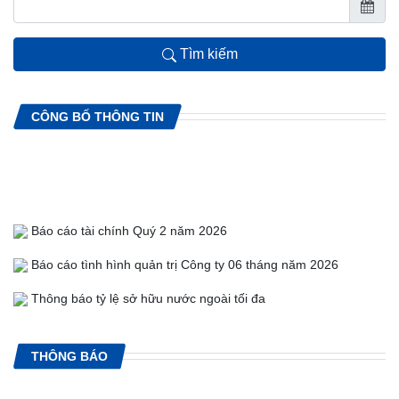
Tìm kiếm
CÔNG BỐ THÔNG TIN
Báo cáo tài chính Quý 2 năm 2026
Báo cáo tình hình quản trị Công ty 06 tháng năm 2026
Thông báo tỷ lệ sở hữu nước ngoài tối đa
Chốt DSCĐ để tạm ứng cổ tức lần 1 năm 2026
THÔNG BÁO
Danh sách cổ đông Nhà nước, cổ đông chiến lược, cổ đông
lớn và cổ phiếu quỹ của Công ty Quý 2/2026