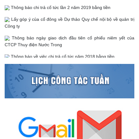
Giấy chứng nhận ĐKDN thay đổi lần thứ 12 ngày 09/05/2026
Thông báo chi trả cổ tức lần 2 năm 2019 bằng tiền
Lấy góp ý của cổ đông về Dự thảo Quy chế nội bộ về quản trị
Công ty
Thông báo ngày giao dịch đầu tiên cổ phiếu niêm yết của
CTCP Thuy điện Nước Trong
Thông báo về việc chi trả cổ tức năm 2018 bằng tiền
Thông báo : Thủy điện Nước Trong chính thức bắt đầu phát
điện
Thông báo hỗ trợ mở tài khoản giao dịch cổ phiếu