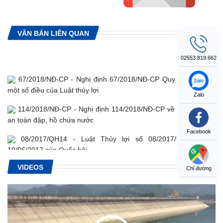
VĂN BẢN LIÊN QUAN
02553.819.662
67/2018/NĐ-CP - Nghị định 67/2018/NĐ-CP Quy định chi tiết
một số điều của Luật thủy lợi
Zalo
114/2018/NĐ-CP - Nghị định 114/2018/NĐ-CP về việc quản lý
an toàn đập, hồ chứa nước
Facebook
08/2017/QH14 - Luật Thủy lợi số 08/2017/QH14 ngày
19/06/2017 của Quốc hội.
34/2010/TT-BCT - Thông tư Quy định về quản lý an toàn đập
VIDEOS
Chỉ đường
của công trình thủy điện
72/2007/NĐ-CP - Nghị định về quản lý an toàn đập