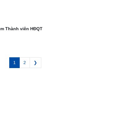
ệm Thành viên HĐQT
1
2
❯