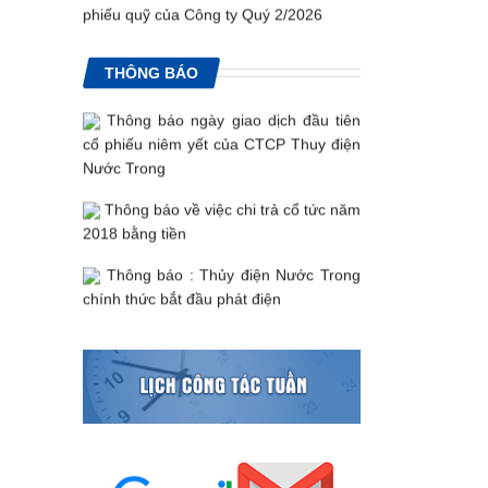
phiếu quỹ của Công ty Quý 2/2026
Lấy góp ý của cổ đông về Dự thảo
Giấy chứng nhận ĐKDN thay đổi lần
Quy chế nội bộ về quản trị Công ty
thứ 12 ngày 09/05/2026
THÔNG BÁO
Thông báo ngày giao dịch đầu tiên
cổ phiếu niêm yết của CTCP Thuy điện
Nước Trong
Thông báo về việc chi trả cổ tức năm
2018 bằng tiền
Thông báo : Thủy điện Nước Trong
chính thức bắt đầu phát điện
Thông báo hỗ trợ mở tài khoản giao
dịch cổ phiếu
67/2018/NĐ-CP - Nghị định