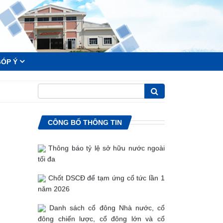
 GÓP Ý
Báo cáo tài chính Quý 2 năm 2026
Báo cáo tình hình quản trị Công ty
CÔNG BỐ THÔNG TIN
06 tháng năm 2026
Thông báo tỷ lệ sở hữu nước ngoài
tối đa
Chốt DSCĐ để tạm ứng cổ tức lần 1
năm 2026
Danh sách cổ đông Nhà nước, cổ
Thông báo chi trả cổ tức lần 2 năm
đông chiến lược, cổ đông lớn và cổ
2019 bằng tiền