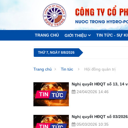
TRANG CHỦ
TIN TỨC - SỰ K
GIỚI THIỆU
THỨ 7, NGÀY 8/8/2026
Trang chủ
Tin tức
Hội đồng quản trị
Nghị quyết HĐQT số 13, 14 
24/04/2026 14:46
Nghị quyết HĐQT số 03/202
05/03/2026 10:35