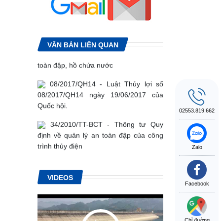
67/2018/NĐ-CP Quy định chi tiết một số
điều của Luật thủy lợi
114/2018/NĐ-CP - Nghị định
VĂN BẢN LIÊN QUAN
114/2018/NĐ-CP về việc quản lý an
toàn đập, hồ chứa nước
08/2017/QH14 - Luật Thủy lợi số
08/2017/QH14 ngày 19/06/2017 của
Quốc hội.
02553.819.662
34/2010/TT-BCT - Thông tư Quy
định về quản lý an toàn đập của công
trình thủy điện
Zalo
72/2007/NĐ-CP - Nghị định về quản
lý an toàn đập
VIDEOS
Facebook
Chỉ đường